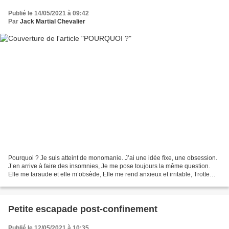
Publié le 14/05/2021 à 09:42
Par
Jack Martial Chevalier
Pourquoi ? Je suis atteint de monomanie. J’ai une idée fixe, une obsession.
J’en arrive à faire des insomnies, Je me pose toujours la même question.
Elle me taraude et elle m’obsède, Elle me rend anxieux et irritable, Trotte
dans ma tête, sans remède,...
Petite escapade post-confinement
Publié le 12/05/2021 à 10:35