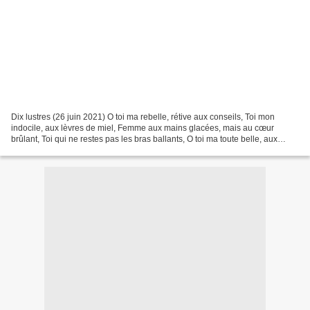
Dix lustres (26 juin 2021) O toi ma rebelle, rétive aux conseils, Toi mon
indocile, aux lèvres de miel, Femme aux mains glacées, mais au cœur
brûlant, Toi qui ne restes pas les bras ballants, O toi ma toute belle, aux
grands yeux doux, Toi la blonde nymphe...