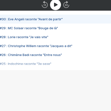
#30 : Eve Angeli raconte "Avant de partir"
#29 : MC Solaar raconte "Bouge de là"
28 : Lorie raconte "Je vais vite"
#27 : Christophe Willem raconte "Jacques a dit"
#26 : Chimène Badi raconte "Entre nous"
#25 : Indochine raconte "3e sexe"
#24 : Zaho raconte "C'est chelou"
#23 : Patrick Bruel raconte "Au café des délices"
#22 : Kyo raconte "Le chemin"
#21 : Nolwenn Leroy raconte "Cassé"
#20 : Patrick Hernandez raconte "Born to be alive"